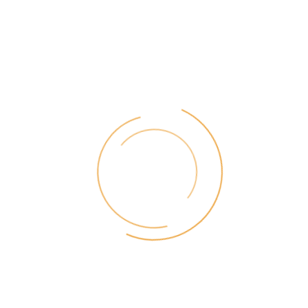
Zuletzt aktualisiert: 19. November 2022
Z-Länderkennzeichen
FIN
steht fü
D