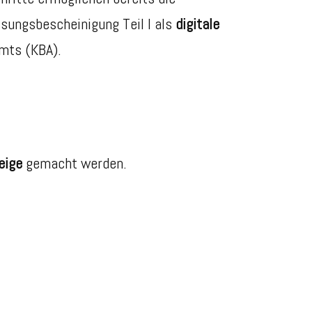
ssungsbescheinigung Teil I als
digitale
amts (KBA).
eige
gemacht werden.