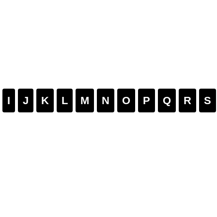
I
J
K
L
M
N
O
P
Q
R
S