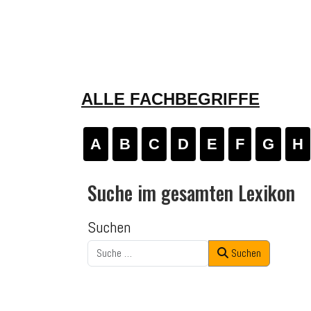
ALLE FACHBEGRIFFE
A
B
C
D
E
F
G
H
Suche im gesamten Lexikon
Suchen
Suchen