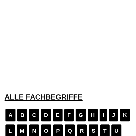
ALLE FACHBEGRIFFE
A
B
C
D
E
F
G
H
I
J
K
L
M
N
O
P
Q
R
S
T
U