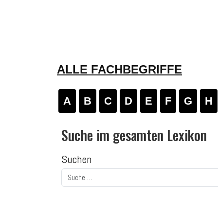
ALLE FACHBEGRIFFE
A
B
C
D
E
F
G
H
Suche im gesamten Lexikon
Suchen