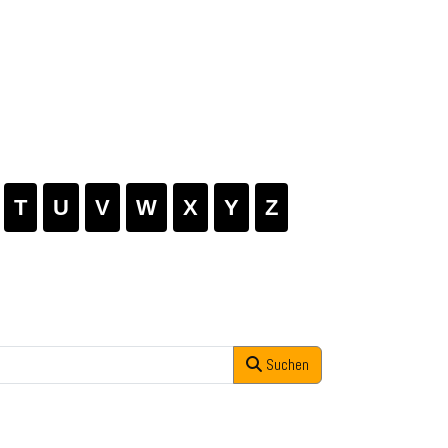
T
U
V
W
X
Y
Z
Suchen