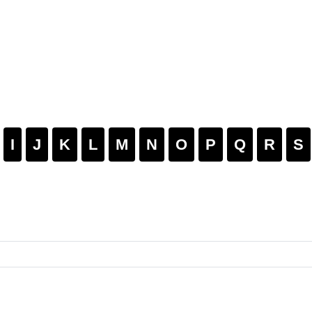
I
J
K
L
M
N
O
P
Q
R
S