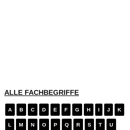
ALLE FACHBEGRIFFE
A
B
C
D
E
F
G
H
I
J
K
L
M
N
O
P
Q
R
S
T
U