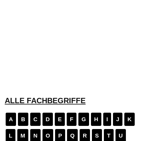
ALLE FACHBEGRIFFE
A
B
C
D
E
F
G
H
I
J
K
L
M
N
O
P
Q
R
S
T
U