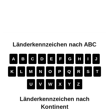
Länderkennzeichen nach ABC
A
B
C
D
E
F
G
H
I
J
K
L
M
N
O
P
Q
R
S
T
U
V
W
X
Y
Z
Länderkennzeichen nach
Kontinent