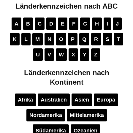
Länderkennzeichen nach ABC
A
B
C
D
E
F
G
H
I
J
K
L
M
N
O
P
Q
R
S
T
U
V
W
X
Y
Z
Länderkennzeichen nach
Kontinent
Afrika
Australien
Asien
Europa
Nordamerika
Mittelamerika
Südamerika
Ozeanien