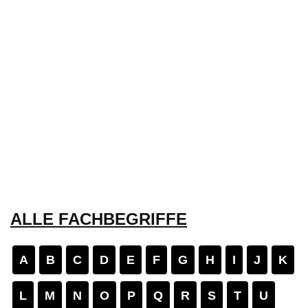
ALLE FACHBEGRIFFE
A
B
C
D
E
F
G
H
I
J
K
L
M
N
O
P
Q
R
S
T
U