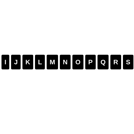
I
J
K
L
M
N
O
P
Q
R
S