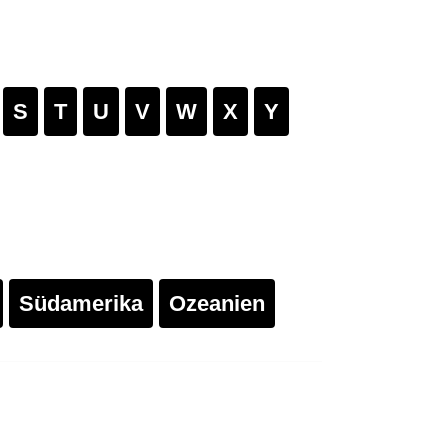
S
T
U
V
W
X
Y
Südamerika
Ozeanien