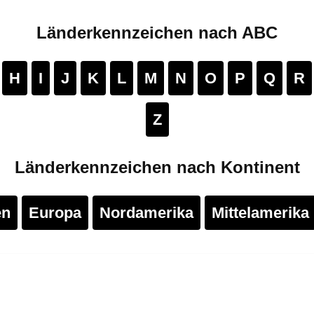
Länderkennzeichen nach ABC
H
I
J
K
L
M
N
O
P
Q
R
Z
Länderkennzeichen nach Kontinent
en
Europa
Nordamerika
Mittelamerika