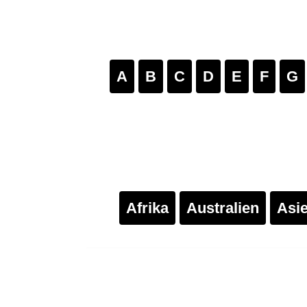
A
B
C
D
E
F
G
Afrika
Australien
Asi