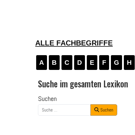
ALLE FACHBEGRIFFE
A
B
C
D
E
F
G
H
Suche im gesamten Lexikon
Suchen
Suchen