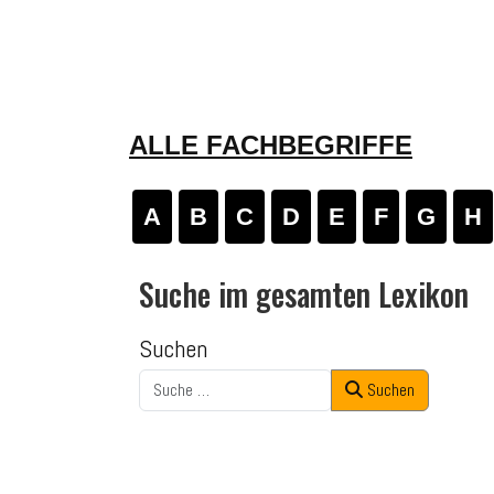
ALLE FACHBEGRIFFE
A
B
C
D
E
F
G
H
Suche im gesamten Lexikon
Suchen
Suchen