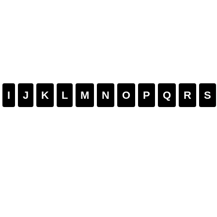
I
J
K
L
M
N
O
P
Q
R
S