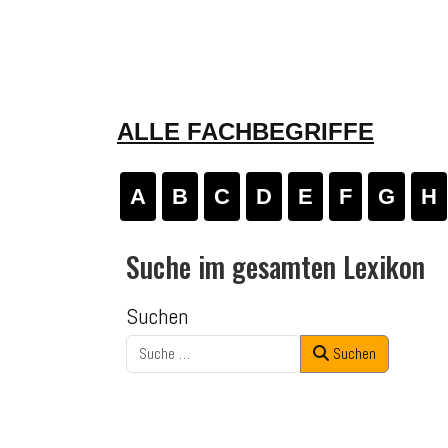
ALLE FACHBEGRIFFE
A
B
C
D
E
F
G
H
Suche im gesamten Lexikon
Suchen
Suchen