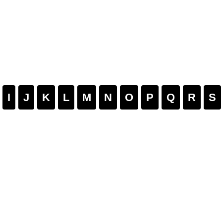
I
J
K
L
M
N
O
P
Q
R
S