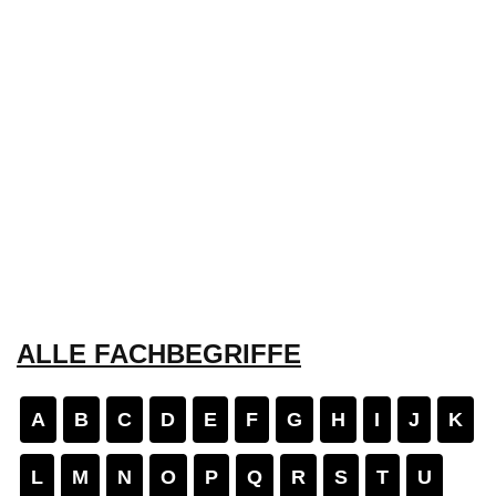
ALLE FACHBEGRIFFE
A
B
C
D
E
F
G
H
I
J
K
L
M
N
O
P
Q
R
S
T
U