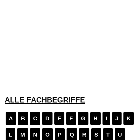
ALLE FACHBEGRIFFE
A
B
C
D
E
F
G
H
I
J
K
L
M
N
O
P
Q
R
S
T
U