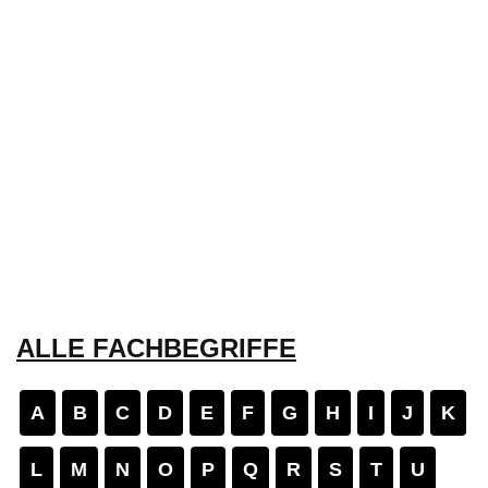
ALLE FACHBEGRIFFE
A
B
C
D
E
F
G
H
I
J
K
L
M
N
O
P
Q
R
S
T
U